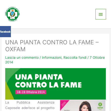
Vai
Men
al
contenuto
princ
UNA PIANTA CONTRO LA FAME –
OXFAM
Lascia un commento
/
Informazioni
,
Raccolta fondi
/
7 Ottobre
2014
La Pubblica Assistenza
Caposele aderisce al progetto