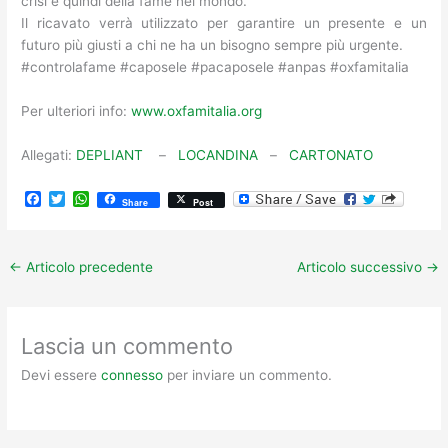
crisi e quindi della fame nel mondo.
Il ricavato verrà utilizzato per garantire un presente e un
futuro più giusti a chi ne ha un bisogno sempre più urgente.
#controlafame #caposele #pacaposele #anpas #oxfamitalia
Per ulteriori info:
www.oxfamitalia.org
Allegati:
DEPLIANT
–
LOCANDINA
–
CARTONATO
F
T
W
Share
Post
a
w
h
c
i
a
e
t
t
b
t
s
←
Articolo precedente
Articolo successivo
→
o
e
A
o
r
p
k
p
Lascia un commento
Devi essere
connesso
per inviare un commento.