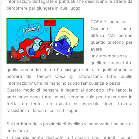
informazioni dettagliate e puntuali che descrivano la strada da
percorrere per giungere in quel luogo.
COSA è successo
Opinione molto
diffusa: “Ma perché
quando telefono per
avere
un’autoambulanza
quelli mi fanno tutte
quelle domande? Io ne ho bisogno subito e quelli stanno a
perdere del tempo! Cosa gli interessano tutte quelle
informazioni? Che mi mandino subito l’ambulanza e basta!”
Questo modo di pensare è legato al concetto che tanto le
ambulanze sono tutte uguali, servono solo per trasportare in
fretta un ferito, un malato in ospedale dove troverà
l’assistenza idonea di cui ha bisogno.
Sul territorio della provincia di Avellino vi sono varie tipologie di
ambulanza:
• essenzialmente dedicate a trasporti non urgenti, quindi