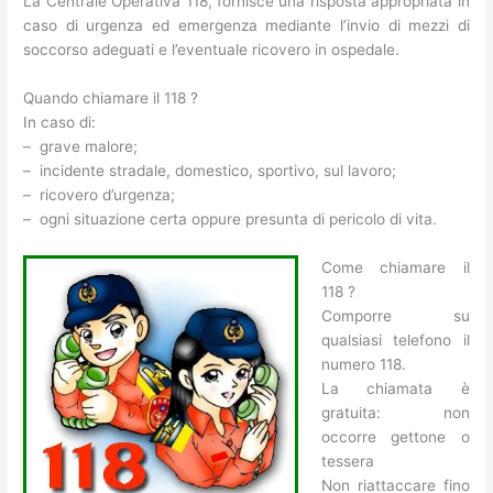
La Centrale Operativa 118, fornisce una risposta appropriata in
caso di urgenza ed emergenza mediante l’invio di mezzi di
soccorso adeguati e l’eventuale ricovero in ospedale.
Quando chiamare il 118 ?
In caso di:
– grave malore;
– incidente stradale, domestico, sportivo, sul lavoro;
– ricovero d’urgenza;
– ogni situazione certa oppure presunta di pericolo di vita.
Come chiamare il
118 ?
Comporre su
qualsiasi telefono il
numero 118.
La chiamata è
gratuita: non
occorre gettone o
tessera
Non riattaccare fino