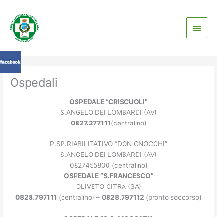
Vai
Men
al
contenuto
princ
Ospedali
OSPEDALE “CRISCUOLI”
S.ANGELO DEI LOMBARDI (AV)
0827.277111
(centralino)
P.SP.RIABILITATIVO “DON GNOCCHI”
S.ANGELO DEI LOMBARDI (AV)
0827455800 (centralino)
OSPEDALE “S.FRANCESCO”
OLIVETO CITRA (SA)
0828.797111
(centralino) –
0828.797112
(pronto soccorso)