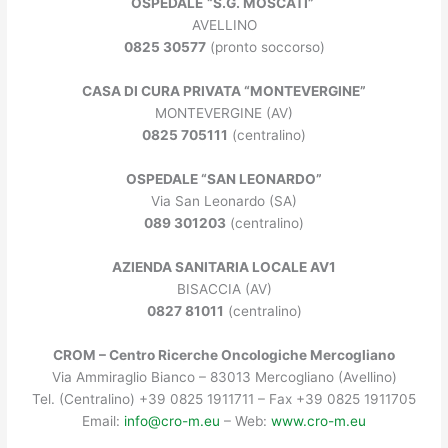
OSPEDALE
“S.G. MOSCATI”
AVELLINO
0825 30577
(pronto soccorso)
CASA DI CURA PRIVATA “MONTEVERGINE”
MONTEVERGINE (AV)
0825 705111
(centralino)
OSPEDALE “SAN LEONARDO”
Via San Leonardo (SA)
089 301203
(centralino)
AZIENDA SANITARIA LOCALE AV1
BISACCIA (AV)
0827 81011
(centralino)
CROM – Centro Ricerche Oncologiche Mercogliano
Via Ammiraglio Bianco – 83013 Mercogliano (Avellino)
Tel. (Centralino) +39 0825 1911711 – Fax +39 0825 1911705
Email:
info@cro-m.eu
– Web:
www.cro-m.eu