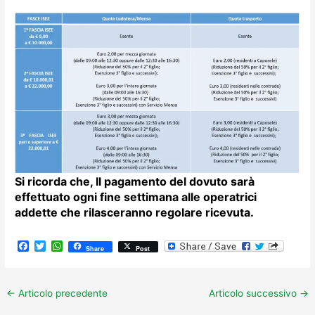
Si ricorda che, Il pagamento del dovuto sarà
effettuato ogni fine settimana alle operatrici
addette che rilasceranno regolare ricevuta.
F
T
W
Share
Post
a
w
h
c
i
a
e
t
t
b
t
s
←
Articolo precedente
Articolo successivo
→
o
e
A
o
r
p