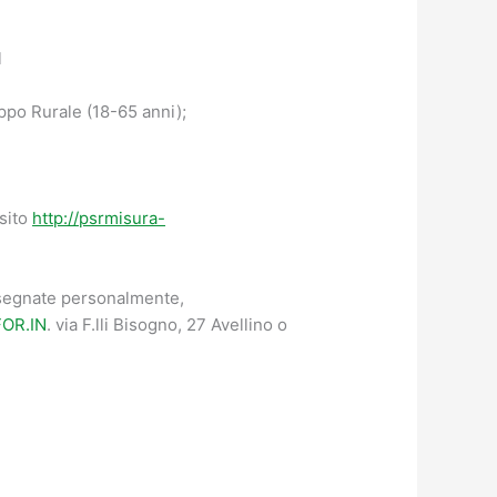
l
uppo Rurale (18-65 anni);
 sito
http://psrmisura-
egnate personalmente,
FOR.IN
. via F.lli Bisogno, 27 Avellino o