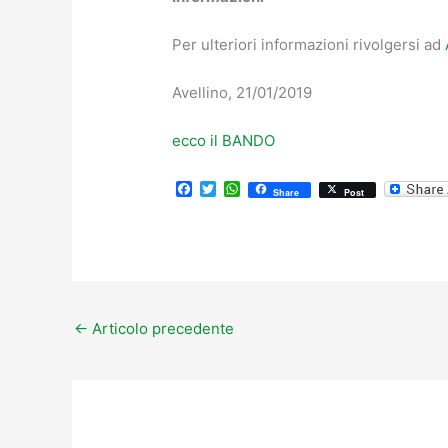
Per ulteriori informazioni rivolgersi ad
Avellino, 21/01/2019 Il 
ecco il BANDO
F
T
W
Share
Post
a
w
h
c
i
a
e
t
t
b
t
s
o
e
A
o
r
p
k
p
←
Articolo precedente