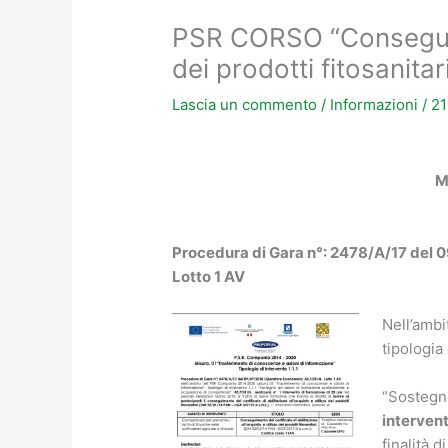
PSR CORSO “Conseguimen
dei prodotti fitosanit
Lascia un commento
/
Informazioni
/
21
M
Procedura di Gara n°: 2478/A/17 del 
Lotto 1 AV
Nell’ambi
tipologia 
“Sostegno
interven
finalità d