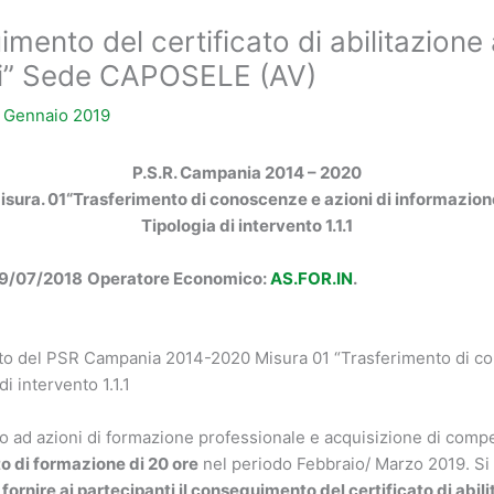
to del certificato di abilitazione al
ari” Sede CAPOSELE (AV)
 Gennaio 2019
P.S.R. Campania 2014 – 2020
isura. 01“Trasferimento di conoscenze e azioni di informazion
Tipologia di intervento 1.1.1
09/07/2018
Operatore Economico:
AS.FOR.IN
.
to del PSR Campania 2014-2020 Misura 01 “Trasferimento di con
di intervento 1.1.1
 ad azioni di formazione professionale e acquisizione di comp
to di formazione
di 20 ore
nel periodo Febbraio/ Marzo 2019. Si t
i
fornire ai partecipanti il conseguimento
del certificato di abili