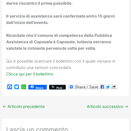
darne riscontro il prima possibile.
Il servizio di assistenza sarà confermato entro 15 giorni
dall’inizio dell’evento.
Ricordate che il comune di competenza della Pubblica
Assistenza di Caposele è Caposele, tuttavia verranno
valutate le richieste pervenute volta per volta.
Qui è possibile scaricare il bollettino con il quale versare in
contributo una tantum concordato.
Clicca qui per il bollettino
F
T
W
Share
Post
a
w
h
c
i
a
e
t
t
b
t
s
←
Articolo precedente
Articolo successivo
→
o
e
A
o
r
p
k
p
Lascia un commento