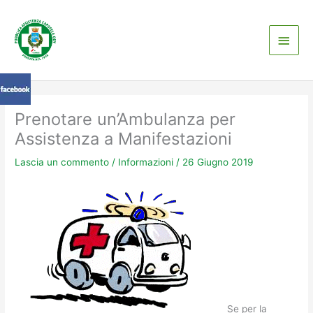
Vai
Men
al
contenuto
princ
Prenotare un’Ambulanza per
Assistenza a Manifestazioni
Lascia un commento
/
Informazioni
/
26 Giugno 2019
Se per la