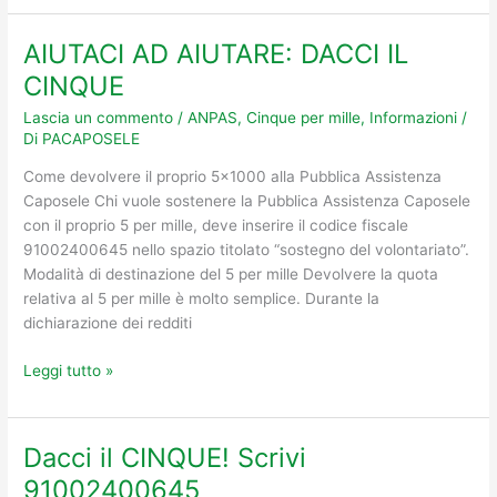
AIUTACI AD AIUTARE: DACCI IL
AIUTACI
AD
CINQUE
AIUTARE:
Lascia un commento
/
ANPAS
,
Cinque per mille
,
Informazioni
/
DACCI
Di
PACAPOSELE
IL
CINQUE
Come devolvere il proprio 5×1000 alla Pubblica Assistenza
Caposele Chi vuole sostenere la Pubblica Assistenza Caposele
con il proprio 5 per mille, deve inserire il codice fiscale
91002400645 nello spazio titolato “sostegno del volontariato”.
Modalità di destinazione del 5 per mille Devolvere la quota
relativa al 5 per mille è molto semplice. Durante la
dichiarazione dei redditi
Leggi tutto »
Dacci il CINQUE! Scrivi
Dacci
il
91002400645