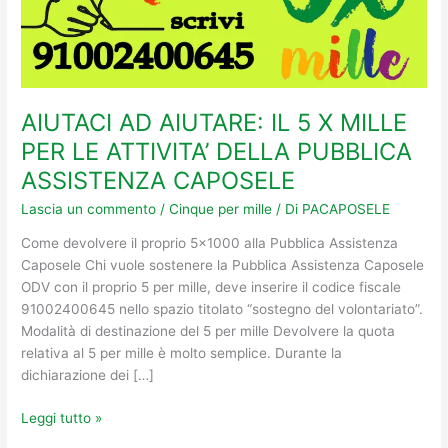
LE
ATTIVITA’
DELLA
PUBBLICA
ASSISTENZA
CAPOSELE
AIUTACI AD AIUTARE: IL 5 X MILLE
PER LE ATTIVITA’ DELLA PUBBLICA
ASSISTENZA CAPOSELE
Lascia un commento
/
Cinque per mille
/ Di
PACAPOSELE
Come devolvere il proprio 5×1000 alla Pubblica Assistenza
Caposele Chi vuole sostenere la Pubblica Assistenza Caposele
ODV con il proprio 5 per mille, deve inserire il codice fiscale
91002400645 nello spazio titolato “sostegno del volontariato”.
Modalità di destinazione del 5 per mille Devolvere la quota
relativa al 5 per mille è molto semplice. Durante la
dichiarazione dei […]
Leggi tutto »