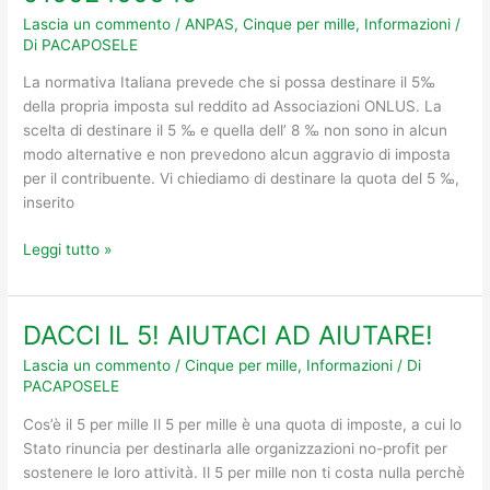
CINQUE!
Lascia un commento
/
ANPAS
,
Cinque per mille
,
Informazioni
/
Scrivi
Di
PACAPOSELE
91002400645
La normativa Italiana prevede che si possa destinare il 5‰
della propria imposta sul reddito ad Associazioni ONLUS. La
scelta di destinare il 5 ‰ e quella dell’ 8 ‰ non sono in alcun
modo alternative e non prevedono alcun aggravio di imposta
per il contribuente. Vi chiediamo di destinare la quota del 5 ‰,
inserito
Leggi tutto »
DACCI IL 5! AIUTACI AD AIUTARE!
DACCI
IL
Lascia un commento
/
Cinque per mille
,
Informazioni
/ Di
5!
PACAPOSELE
AIUTACI
Cos’è il 5 per mille Il 5 per mille è una quota di imposte, a cui lo
AD
Stato rinuncia per destinarla alle organizzazioni no-profit per
AIUTARE!
sostenere le loro attività. Il 5 per mille non ti costa nulla perchè