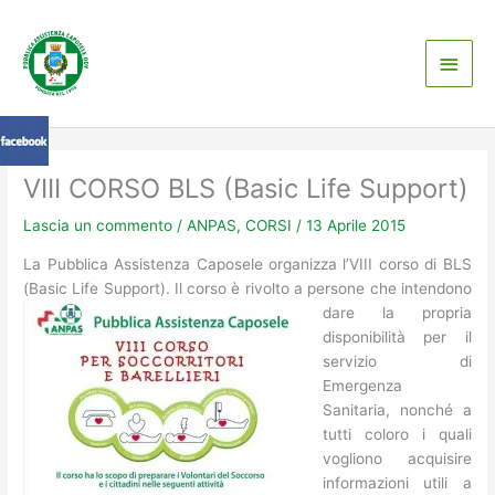
Vai
Men
al
contenuto
princ
VIII CORSO BLS (Basic Life Support)
Lascia un commento
/
ANPAS
,
CORSI
/
13 Aprile 2015
La Pubblica Assistenza Caposele organizza l’VIII corso di BLS
(Basic Life Support). Il corso è rivolto a persone che intendono
dar
e la propria
disponibilità per il
servizio di
Emergenza
Sanitaria, nonché a
tutti coloro i quali
vogliono acquisire
informazioni utili a