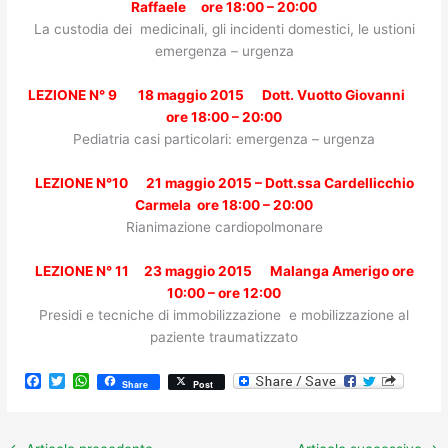
Raffaele ore 18:00 – 20:00
La custodia dei medicinali, gli incidenti domestici, le ustioni
emergenza – urgenza
LEZIONE N° 9 18 maggio 2015 Dott. Vuotto Giovanni
ore 18:00 – 20:00
Pediatria casi particolari: emergenza – urgenza
LEZIONE N°10 21 maggio 2015 –
Dott.ssa Cardellicchio
Carmela
ore 18:00 – 20:00
Rianimazione cardiopolmonare
LEZIONE N° 11 23 maggio 2015 Malanga Amerigo ore
10:00 – ore 12:00
Presidi e tecniche di immobilizzazione e mobilizzazione al
paziente traumatizzato
F
T
W
Share
Post
a
w
h
c
i
a
e
t
t
b
t
s