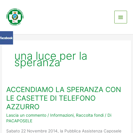
Vai
Men
al
contenuto
princ
una luce per la
speranza
ACCENDIAMO LA SPERANZA CON
ACCENDIAMO
LA
LE CASETTE DI TELEFONO
SPERANZA
AZZURRO
CON
LE
Lascia un commento
/
Informazioni
,
Raccolta fondi
/ Di
PACAPOSELE
CASETTE
DI
Sabato 22 Novembre 2014, la Pubblica Assistenza Caposele