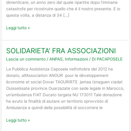
LI
dimenticare, un anno zero dal quale ripartire dopo l’immane
RINSALDANO
catastrofe per ricostruire quello che é il nostro presente. E io
questa volta, a distanza di 34 […]
Leggi tutto »
SOLIDARIETA’ FRA ASSOCIAZIONI
SOLIDARIETA’
FRA
Lascia un commento
/
ANPAS
,
Informazioni
/ Di
PACAPOSELE
ASSOCIAZIONI
La Pubblica Assistenza Caposele nell’ottobre del 2012 ha
donato, all’Association ANOUR pour le dèveloppement
èconomie et social Dovar TAOURIRTE jamaa Iznaguen ciadat
Ouisselssate province Ouarzazate con sede legale in Marocco,
un’ambulanza FIAT Ducato targata NU 173011 Tale donazione
ha avuto la finalità di aiutare un territorio sprovvisto di
Ambulanza e quindi della possibilità di soccorrere le
Leggi tutto »