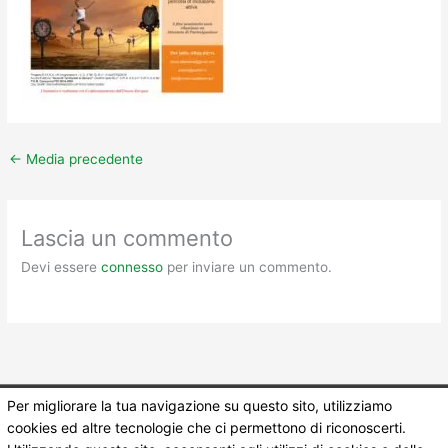
←
Media precedente
Lascia un commento
Devi essere
connesso
per inviare un commento.
Per migliorare la tua navigazione su questo sito, utilizziamo
Copyright © 2026
Pubblica Assistenza Caposele
| Powered by
cookies ed altre tecnologie che ci permettono di riconoscerti.