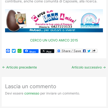
contribuire, anche come comunità di Caposele, alla ricerca.
CERCO UN UOVO AMICO 2015
F
T
W
Share
Post
a
w
h
c
i
a
e
t
t
b
t
s
←
Articolo precedente
Articolo successivo
→
o
e
A
o
r
p
k
p
Lascia un commento
Devi essere
connesso
per inviare un commento.