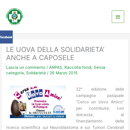
Vai
Men
al
contenuto
princ
LE UOVA DELLA SOLIDARIETA’
ANCHE A CAPOSELE
Lascia un commento
/
ANPAS
,
Raccolta fondi
,
Senza
categoria
,
Solidarietà
/
26 Marzo 2015
22° edizione della
campagna pasquale
“Cerco un Uovo Amico”
per contribuire, con
dolcezza, al
finanziamento della
ricerca scientifica sul Neuroblastoma e sui Tumori Cerebrali