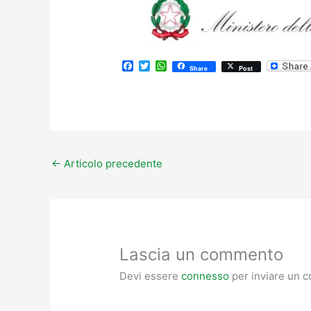
F
T
W
Share
Post
a
w
h
c
i
a
e
t
t
b
t
s
o
e
A
o
r
p
k
p
←
Articolo precedente
Lascia un commento
Devi essere
connesso
per inviare un 