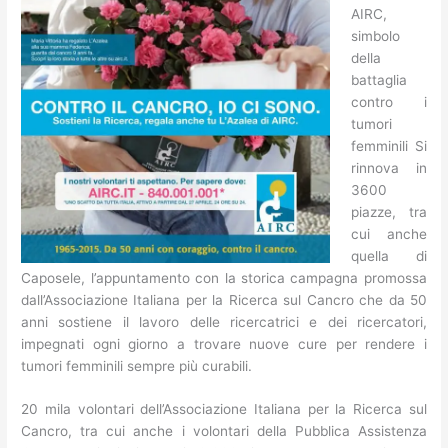
AIRC,
simbolo
della
battaglia
contro i
tumori
femminili Si
rinnova in
3600
piazze, tra
cui anche
quella di
Caposele, l’appuntamento con la storica campagna promossa
dall’Associazione Italiana per la Ricerca sul Cancro che da 50
anni sostiene il lavoro delle ricercatrici e dei ricercatori,
impegnati ogni giorno a trovare nuove cure per rendere i
tumori femminili sempre più curabili.
20 mila volontari dell’Associazione Italiana per la Ricerca sul
Cancro, tra cui anche i volontari della Pubblica Assistenza