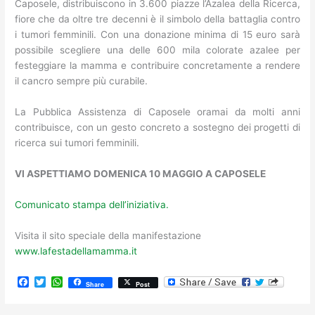
Caposele, distribuiscono in 3.600 piazze l’Azalea della Ricerca,
fiore che da oltre tre decenni è il simbolo della battaglia contro
i tumori femminili. Con una donazione minima di 15 euro sarà
possibile scegliere una delle 600 mila colorate azalee per
festeggiare la mamma e contribuire concretamente a rendere
il cancro sempre più curabile.
La Pubblica Assistenza di Caposele oramai da molti anni
contribuisce, con un gesto concreto a sostegno dei progetti di
ricerca sui tumori femminili.
VI ASPETTIAMO DOMENICA 10 MAGGIO A CAPOSELE
Comunicato stampa dell’iniziativa.
Visita il sito speciale della manifestazione
www.lafestadellamamma.it
F
T
W
Share
Post
a
w
h
c
i
a