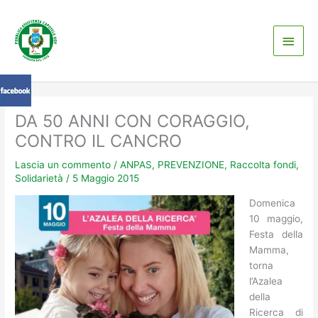
Vai
Men
al
contenuto
princ
DA 50 ANNI CON CORAGGIO,
CONTRO IL CANCRO
Lascia un commento
/
ANPAS
,
PREVENZIONE
,
Raccolta fondi
,
Solidarietà
/
5 Maggio 2015
Domenica
10 maggio,
Festa della
Mamma,
torna
l’Azalea
della
Ricerca di