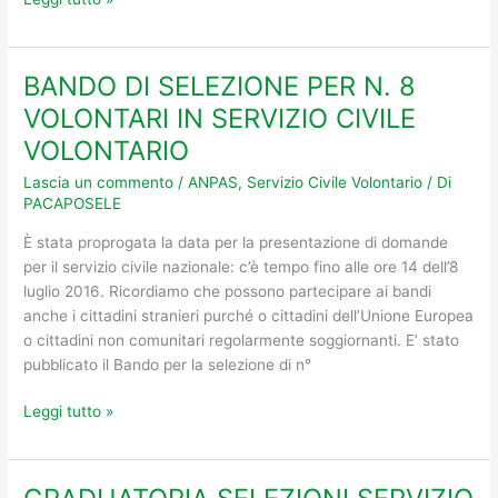
BANDO DI SELEZIONE PER N. 8
BANDO
DI
VOLONTARI IN SERVIZIO CIVILE
SELEZIONE
VOLONTARIO
PER
N.
Lascia un commento
/
ANPAS
,
Servizio Civile Volontario
/ Di
PACAPOSELE
8
VOLONTARI
È stata proprogata la data per la presentazione di domande
IN
per il servizio civile nazionale: c’è tempo fino alle ore 14 dell’8
SERVIZIO
luglio 2016. Ricordiamo che possono partecipare ai bandi
CIVILE
anche i cittadini stranieri purché o cittadini dell’Unione Europea
VOLONTARIO
o cittadini non comunitari regolarmente soggiornanti. E’ stato
pubblicato il Bando per la selezione di n°
Leggi tutto »
GRADUATORIA