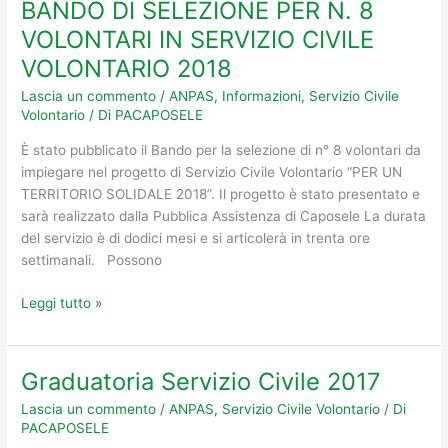
BANDO DI SELEZIONE PER N. 8
BANDO
DI
VOLONTARI IN SERVIZIO CIVILE
SELEZIONE
VOLONTARIO 2018
PER
N.
Lascia un commento
/
ANPAS
,
Informazioni
,
Servizio Civile
Volontario
/ Di
PACAPOSELE
8
VOLONTARI
È stato pubblicato il Bando per la selezione di n° 8 volontari da
IN
impiegare nel progetto di Servizio Civile Volontario “PER UN
SERVIZIO
TERRITORIO SOLIDALE 2018”. Il progetto è stato presentato e
CIVILE
sarà realizzato dalla Pubblica Assistenza di Caposele La durata
VOLONTARIO
del servizio è di dodici mesi e si articolerà in trenta ore
2018
settimanali. Possono
Leggi tutto »
Graduatoria Servizio Civile 2017
Graduatoria
Servizio
Lascia un commento
/
ANPAS
,
Servizio Civile Volontario
/ Di
Civile
PACAPOSELE
2017