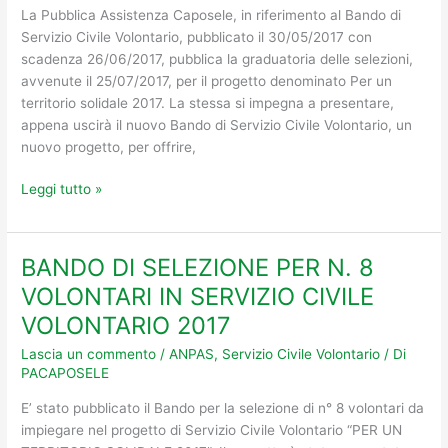
La Pubblica Assistenza Caposele, in riferimento al Bando di
Servizio Civile Volontario, pubblicato il 30/05/2017 con
scadenza 26/06/2017, pubblica la graduatoria delle selezioni,
avvenute il 25/07/2017, per il progetto denominato Per un
territorio solidale 2017. La stessa si impegna a presentare,
appena uscirà il nuovo Bando di Servizio Civile Volontario, un
nuovo progetto, per offrire,
Leggi tutto »
BANDO DI SELEZIONE PER N. 8
BANDO
DI
VOLONTARI IN SERVIZIO CIVILE
SELEZIONE
VOLONTARIO 2017
PER
N.
Lascia un commento
/
ANPAS
,
Servizio Civile Volontario
/ Di
PACAPOSELE
8
VOLONTARI
E’ stato pubblicato il Bando per la selezione di n° 8 volontari da
IN
impiegare nel progetto di Servizio Civile Volontario “PER UN
SERVIZIO