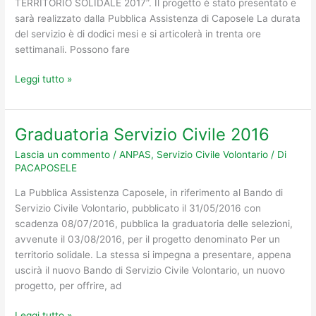
TERRITORIO SOLIDALE 2017”. Il progetto è stato presentato e
CIVILE
sarà realizzato dalla Pubblica Assistenza di Caposele La durata
VOLONTARIO
del servizio è di dodici mesi e si articolerà in trenta ore
2017
settimanali. Possono fare
Leggi tutto »
Graduatoria Servizio Civile 2016
Graduatoria
Servizio
Lascia un commento
/
ANPAS
,
Servizio Civile Volontario
/ Di
Civile
PACAPOSELE
2016
La Pubblica Assistenza Caposele, in riferimento al Bando di
Servizio Civile Volontario, pubblicato il 31/05/2016 con
scadenza 08/07/2016, pubblica la graduatoria delle selezioni,
avvenute il 03/08/2016, per il progetto denominato Per un
territorio solidale. La stessa si impegna a presentare, appena
uscirà il nuovo Bando di Servizio Civile Volontario, un nuovo
progetto, per offrire, ad
Leggi tutto »