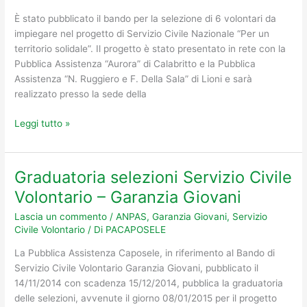
6
volontari
È stato pubblicato il bando per la selezione di 6 volontari da
in
impiegare nel progetto di Servizio Civile Nazionale “Per un
Servizio
territorio solidale”. Il progetto è stato presentato in rete con la
Civile
Pubblica Assistenza “Aurora” di Calabritto e la Pubblica
Volontario
Assistenza “N. Ruggiero e F. Della Sala” di Lioni e sarà
realizzato presso la sede della
Leggi tutto »
Graduatoria selezioni Servizio Civile
Graduatoria
selezioni
Volontario – Garanzia Giovani
Servizio
Lascia un commento
/
ANPAS
,
Garanzia Giovani
,
Servizio
Civile
Civile Volontario
/ Di
PACAPOSELE
Volontario
–
La Pubblica Assistenza Caposele, in riferimento al Bando di
Garanzia
Servizio Civile Volontario Garanzia Giovani, pubblicato il
Giovani
14/11/2014 con scadenza 15/12/2014, pubblica la graduatoria
delle selezioni, avvenute il giorno 08/01/2015 per il progetto