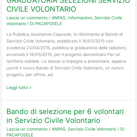
GRADUATORIA SELEZIONI SERVIZIO
SELEZIONI
CIVILE VOLONTARIO
SERVIZIO
Lascia un commento
/
ANPAS
,
Informazioni
,
Servizio Civile
CIVILE
Volontario
/ Di
PACAPOSELE
VOLONTARIO
La Pubblica Assistenza Caposele, in riferimento al Bando di
Servizio Civile Volontario, pubblicato il 16/03/2015 con
scadenza 23/04/2015, pubblica la graduatoria delle selezioni,
avvenute il 19/05/2015, per il progetto denominato Per un
territorio solidale. La stessa si impegna a presentare, appena
uscirà il nuovo Bando di Servizio Civile Volontario, un nuovo
progetto, per offrire, ad
Leggi tutto »
Bando di selezione per 6 volontari
Bando
di
in Servizio Civile Volontario
selezione
Lascia un commento
/
ANPAS
,
Servizio Civile Volontario
/ Di
per
PACAPOSELE