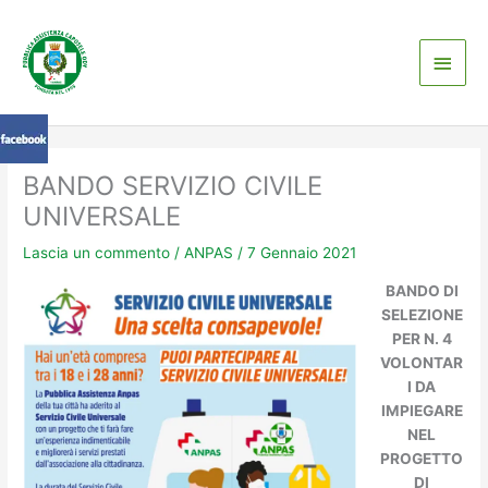
Vai
Men
al
contenuto
princ
BANDO SERVIZIO CIVILE
UNIVERSALE
Lascia un commento
/
ANPAS
/
7 Gennaio 2021
BANDO DI
SELEZIONE
PER N. 4
VOLONTAR
I DA
IMPIEGARE
NEL
PROGETTO
DI