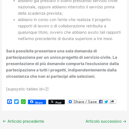
abbiano già prestato o stiano prestando servizio civile
nazionale, oppure abbiano interrotto il servizio prima
della scadenza prevista;
abbiano in corso con l’ente che realizza il progetto
rapporti di lavoro o di collaborazione retribuita a
qualunque titolo, ovvero che abbiano avuto tali rapporti
nell’anno precedente di durata superiore a tre mesi.
Sarà
possibile presentare una sola domanda di
partecipazione per un unico progetto di servizio civile
.
La
presentazione di più domande comporta l’esclusione
dalla
partecipazione a tutti i progetti, indipendentemente dalla
circostanza che non si partecipi alle selezioni.
[supsystic-tables id=2]
F
T
W
Share
Post
a
w
h
c
i
a
e
t
t
b
t
s
←
Articolo precedente
Articolo successivo
→
o
e
A