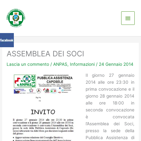
Vai
Men
al
contenuto
princ
ASSEMBLEA DEI SOCI
Lascia un commento
/
ANPAS
,
Informazioni
/
24 Gennaio 2014
Il giorno 27 gennaio
2014 alle ore 23:30 in
prima convocazione e il
giorno 28 gennaio 2014
alle ore 18:00 in
seconda convocazione
è convocata
l’Assemblea dei Soci,
presso la sede della
Pubblica Assistenza di