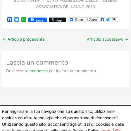
SONO INVITATI TUTTI I POSSESSORI DELLA TESSERA
ASSOCIATIVA DELL’ANNO 2013
F
T
W
Share
Post
a
w
h
c
i
a
e
t
t
b
t
s
←
Articolo precedente
Articolo successivo
→
o
e
A
o
r
p
k
p
Lascia un commento
Devi essere
connesso
per inviare un commento.
Per migliorare la tua navigazione su questo sito, utilizziamo
Copyright © 2026
Pubblica Assistenza Caposele
| Powered by
cookies ed altre tecnologie che ci permettono di riconoscerti.
Utilizzando questo sito, acconsenti agli utilizzi di cookies e delle
FiXuapp.com
altre tecnologie descritti nella nostra Privacy Policy
Leggi
|
Ok