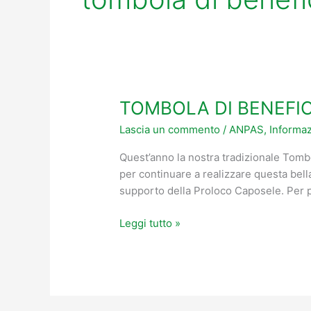
TOMBOLA DI BENEFI
TOMBOLA
DI
Lascia un commento
/
ANPAS
,
Informaz
BENEFICENZA
ON
Quest’anno la nostra tradizionale Tomb
AIR
per continuare a realizzare questa bell
supporto della Proloco Caposele. Per pa
Leggi tutto »