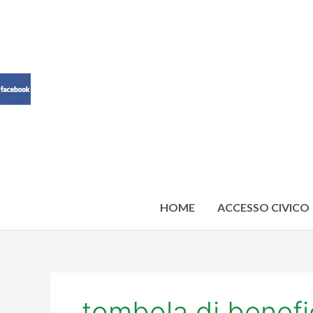
Vai
al
contenuto
HOME
ACCESSO CIVICO
tombola di benef