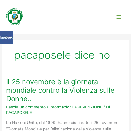
Vai
Men
al
contenuto
princ
pacaposele dice no
Il 25 novembre è la giornata
Il
25
mondiale contro la Violenza sulle
novembre
Donne..
è
la
Lascia un commento
/
Informazioni
,
PREVENZIONE
/ Di
PACAPOSELE
giornata
mondiale
Le Nazioni Unite, dal 1999, hanno dichiarato il 25 novembre
contro
“Giornata Mondiale per l’eliminazione della violenza sulle