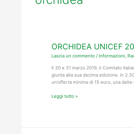
ORCHIDEA UNICEF 20
ORCHIDEA
UNICEF
Lascia un commento
/
Informazioni
,
Rac
2019
A
Il 30 e 31 marzo 2019, il Comitato Itali
CAPOSELE
giunta alla sua decima edizione. In 2.30
un’offerta minima di 15 euro, una delle
Leggi tutto »