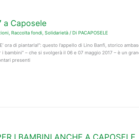
 a Caposele
ioni
,
Raccolta fondi
,
Solidarietà
/ Di
PACAPOSELE
’ ora di piantarla!”: questo l’appello di Lino Banfi, storico ambasc
i bambini” – che si svolgerà il 06 e 07 maggio 2017 – è un gran
ontari presenti
PER I BAMBINI ANCHE A CAPOSELE