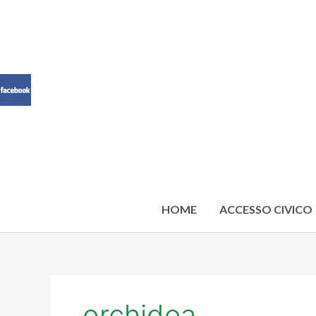
Vai
al
contenuto
HOME
ACCESSO CIVICO
orchidea