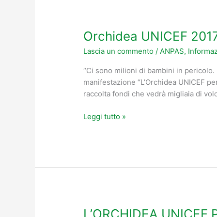
Orchidea UNICEF 2017
Orchidea
UNICEF
Lascia un commento
/
ANPAS
,
Informaz
2017
a
“Ci sono milioni di bambini in pericolo. E
Caposele
manifestazione “L’Orchidea UNICEF per 
raccolta fondi che vedrà migliaia di vol
Leggi tutto »
L’ORCHIDEA UNICEF 
L’ORCHIDEA