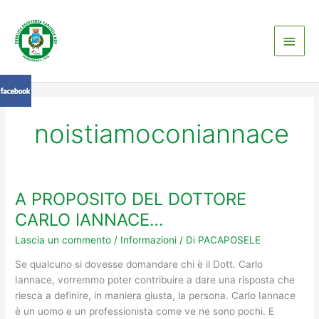
Vai
Men
al
contenuto
princ
noistiamoconiannace
A PROPOSITO DEL DOTTORE
A
PROPOSITO
CARLO IANNACE…
DEL
Lascia un commento
/
Informazioni
/ Di
PACAPOSELE
DOTTORE
CARLO
Se qualcuno si dovesse domandare chi è il Dott. Carlo
IANNACE…
Iannace, vorremmo poter contribuire a dare una risposta che
riesca a definire, in maniera giusta, la persona. Carlo Iannace
è un uomo e un professionista come ve ne sono pochi. E