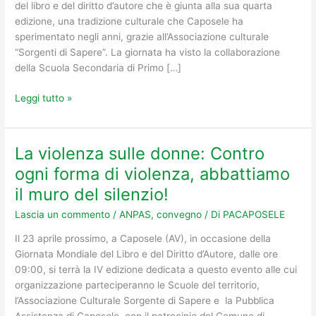
RIFLESSIONI
del libro e del diritto d’autore che è giunta alla sua quarta
edizione, una tradizione culturale che Caposele ha
sperimentato negli anni, grazie all’Associazione culturale
“Sorgenti di Sapere”. La giornata ha visto la collaborazione
della Scuola Secondaria di Primo […]
Leggi tutto »
La violenza sulle donne: Contro
La
violenza
ogni forma di violenza, abbattiamo
sulle
il muro del silenzio!
donne:
Contro
Lascia un commento
/
ANPAS
,
convegno
/ Di
PACAPOSELE
ogni
Il 23 aprile prossimo, a Caposele (AV), in occasione della
forma
Giornata Mondiale del Libro e del Diritto d’Autore, dalle ore
di
09:00, si terrà la IV edizione dedicata a questo evento alle cui
violenza,
organizzazione parteciperanno le Scuole del territorio,
abbattiamo
l’Associazione Culturale Sorgente di Sapere e la Pubblica
il