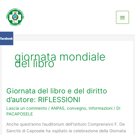
Vai
Men
al
contenuto
princ
giornata mondiale
del libro
Giornata del libro e del diritto
Giornata
del
d’autore: RIFLESSIONI
libro
Lascia un commento
/
ANPAS
,
convegno
,
Informazioni
/ Di
e
PACAPOSELE
del
diritto
Anche quest’anno l’auditorium dell’Istituto Comprensivo F. De
d’autore:
Sanctis di Caposele ha ospitato la celebrazione della Giornata