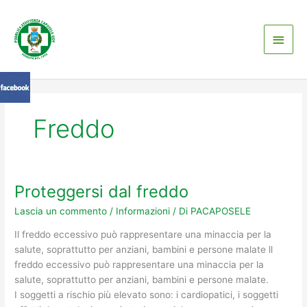
Vai
Men
al
contenuto
princ
Freddo
Proteggersi dal freddo
Proteggersi
dal
Lascia un commento
/
Informazioni
/ Di
PACAPOSELE
freddo
Il freddo eccessivo può rappresentare una minaccia per la
salute, soprattutto per anziani, bambini e persone malate ll
freddo eccessivo può rappresentare una minaccia per la
salute, soprattutto per anziani, bambini e persone malate.
I soggetti a rischio più elevato sono: i cardiopatici, i soggetti