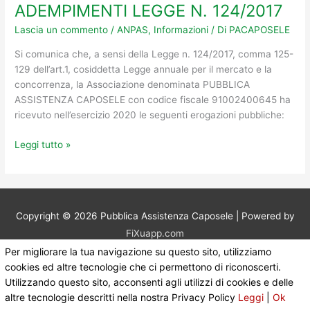
ADEMPIMENTI LEGGE N. 124/2017
Lascia un commento
/
ANPAS
,
Informazioni
/ Di
PACAPOSELE
Si comunica che, a sensi della Legge n. 124/2017, comma 125-
129 dell’art.1, cosiddetta Legge annuale per il mercato e la
concorrenza, la Associazione denominata PUBBLICA
ASSISTENZA CAPOSELE con codice fiscale 91002400645 ha
ricevuto nell’esercizio 2020 le seguenti erogazioni pubbliche:
Leggi tutto »
Copyright © 2026
Pubblica Assistenza Caposele
| Powered by
FiXuapp.com
Per migliorare la tua navigazione su questo sito, utilizziamo
cookies ed altre tecnologie che ci permettono di riconoscerti.
Utilizzando questo sito, acconsenti agli utilizzi di cookies e delle
altre tecnologie descritti nella nostra Privacy Policy
Leggi
|
Ok