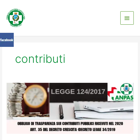
Vai
Men
al
contenuto
princ
contributi
ADEMPIMENTI
LEGGE
N.
124/2017