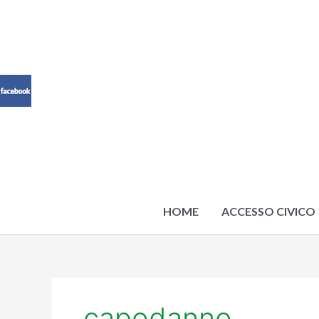
Vai
al
contenuto
HOME
ACCESSO CIVICO
capodanno