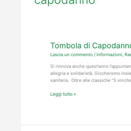
Tombola di Capodann
Tombola
di
Lascia un commento
/
Informazioni
,
Rac
Capodanno
Si rinnova anche quest’anno l’appuntam
allegria e solidarietà. Giocheremo ins
sanitaria. Oltre alle classiche “5 vinci
Leggi tutto »