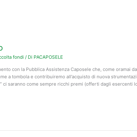
o
colta fondi
/ Di
PACAPOSELE
ento con la Pubblica Assistenza Caposele che, come oramai da m
ieme a tombola e contribuiremo all’acquisto di nuova strumenta
te” ci saranno come sempre ricchi premi (offerti dagli esercenti lo