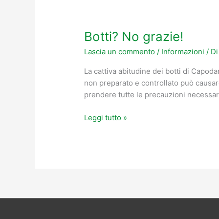
Botti? No grazie!
Botti?
No
Lascia un commento
/
Informazioni
/ D
grazie!
La cattiva abitudine dei botti di Capoda
non preparato e controllato può causar
prendere tutte le precauzioni necessar
Leggi tutto »