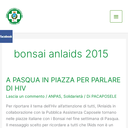
Vai
Men
al
contenuto
princ
bonsai anlaids 2015
A PASQUA IN PIAZZA PER PARLARE
A
PASQUA
DI HIV
IN
Lascia un commento
/
ANPAS
,
Solidarietà
/ Di
PACAPOSELE
PIAZZA
PER
Per riportare il tema dell’Hiv all’attenzione di tutti, l’Anlaids in
PARLARE
collaborazione con la Pubblica Assistenza Caposele tornano
DI
nelle piazze italiane con i Bonsai nel fine settimana di Pasqua.
HIV
Il messaggio scelto per ricordare a tutti che l’Aids non è un