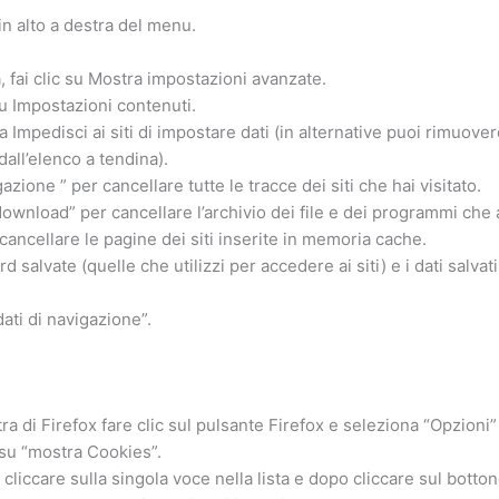
 in alto a destra del menu.
a, fai clic su Mostra impostazioni avanzate.
su Impostazioni contenuti.
 Impedisci ai siti di impostare dati (in alternative puoi rimuovere 
all’elenco a tendina).
azione ” per cancellare tutte le tracce dei siti che hai visitato.
ownload” per cancellare l’archivio dei file e dei programmi che 
ancellare le pagine dei siti inserite in memoria cache.
 salvate (quelle che utilizzi per accedere ai siti) e i dati sal
dati di navigazione”.
ra di Firefox fare clic sul pulsante Firefox e seleziona “Opzioni” 
 su “mostra Cookies”.
liccare sulla singola voce nella lista e dopo cliccare sul botto