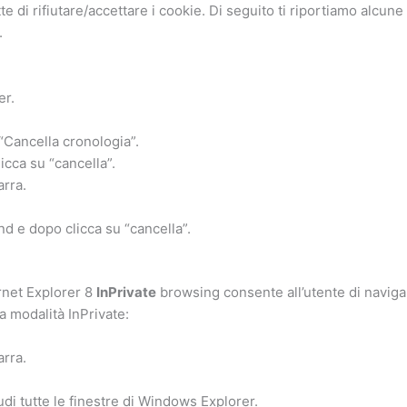
 di rifiutare/accettare i cookie. Di seguito ti riportiamo alcune 
.
er.
“Cancella cronologia”.
icca su “cancella”.
arra.
nd e dopo clicca su “cancella”.
ernet Explorer 8
InPrivate
browsing consente all’utente di navigare
 la modalità InPrivate:
arra.
udi tutte le finestre di Windows Explorer.