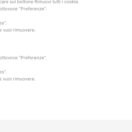
care sul bottone Rimuovi tutti i cookie.
sottovoce “Preferenze”.
es”.
he vuoi rimuovere.
sottovoce “Preferenze”.
es”.
he vuoi rimuovere.