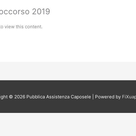
Soccorso 2019
o view this content.
ight © 2026
Pubblica Assistenza Caposele
| Powered by
FiXua